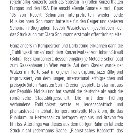
regelmäßig Konzerte auch als Solistin in großen Konzerthallen
Europas und den USA. Die anschließende Sonate a-moll, Opus
105 von Robert Schumann interpretierten wieder beide
Musikerinnen. Schumann hatte sie für den Geiger und späteren
Schumann-Biographen Joseph Wasielewski geschrieben, der
das Stück auch mit Clara Schumann erstmals öffentlich spielte.
Ganz anders in Komposition und Darbietung erklangen dann die
„Frühlingsstimmen“ nach dem Konzertwalzer von Johann Strauß
(Sohn), 1883 komponiert, dessen eingängige Melodie schon bald
zum Gassenhauer in Wien wurde. Auf dem Klavier wurde der
Walzer im Heftersaal in eigener Transkription, jazzmäßig und
improvisiert, von dem jungen, international erfolgreichen und
preisgekrönten Pianisten Sorin Creciun gespielt. Er stammt aus
der Republik Moldau und hat sowohl die deutsche als auch die
rumänische Staatsbürgerschaft. Die mit dem Frühling
verbundene Fröhlichkeit setzte er leidenschaftlich und
phantasievoll in lebhaft temperamentvolle Musik um, die das
Publikum im Heftersaal zu heftigem Applaus und Bravorufen
hinriss. Allerdings war dieses aus dem übrigen Rahmen fallende
Stück nicht jedermanns Sache. „Pianistisches Kabarett“, das