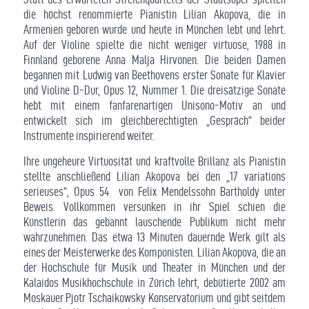
die höchst renommierte Pianistin Lilian Akopova, die in
Armenien geboren wurde und heute in München lebt und lehrt.
Auf der Violine spielte die nicht weniger virtuose, 1988 in
Finnland geborene Anna Malja Hirvonen. Die beiden Damen
begannen mit Ludwig van Beethovens erster Sonate für Klavier
und Violine D-Dur, Opus 12, Nummer 1. Die dreisätzige Sonate
hebt mit einem fanfarenartigen Unisono-Motiv an und
entwickelt sich im gleichberechtigten „Gespräch“ beider
Instrumente inspirierend weiter.
Ihre ungeheure Virtuosität und kraftvolle Brillanz als Pianistin
stellte anschließend Lilian Akopova bei den „17 variations
serieuses“, Opus 54 von Felix Mendelssohn Bartholdy unter
Beweis. Vollkommen versunken in ihr Spiel schien die
Künstlerin das gebannt lauschende Publikum nicht mehr
wahrzunehmen. Das etwa 13 Minuten dauernde Werk gilt als
eines der Meisterwerke des Komponisten. Lilian Akopova, die an
der Hochschule für Musik und Theater in München und der
Kalaidos Musikhochschule in Zürich lehrt, debütierte 2002 am
Moskauer Pjotr Tschaikowsky Konservatorium und gibt seitdem