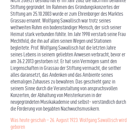
Nicht zuletzt deshalb hat er im Jahr 2002 die nach ihm benannte
Stiftung gegründet. Im Rahmen des Gründungskonzertes der
Stiftung am 25.10.2003 wurde er zum Ehrenbürger des Marktes
Grassau ernannt. Wolfgang Sawallisch war trotz seines
weltweiten Ruhm ein bodenständiger Mensch, der sich seiner
Heimat stark verbunden fühlte. Im Jahr 1998 verstarb seine Frau
Mechthild, die ihn auf allen seinen Wegen und Stationen
begleitete. Prof. Wolfgang Sawallisch hat die letzten Jahre
seines Lebens in seinem geliebten Anwesen verbracht, bevor er
am 26.2.2013 gestorben ist. Er hat sein Vermögen samt den
Liegenschaften in Grassau der Stiftung vermacht, die seither
alles daransetzt, das Andenken und das Ambiente seines
ehemaligen Zuhauses zu bewahren. Das geschieht ganz in
seinem Sinne durch die Veranstaltung von anspruchsvollen
Konzerten, der Abhaltung von Meisterkursen in der
neugegründeten Musikakademie und selbst- verständlich durch
die Förderung von begabten Nachwuchsmusikern.
Was heute geschah – 26. August 1923: Wolfgang Sawallisch wird
geboren