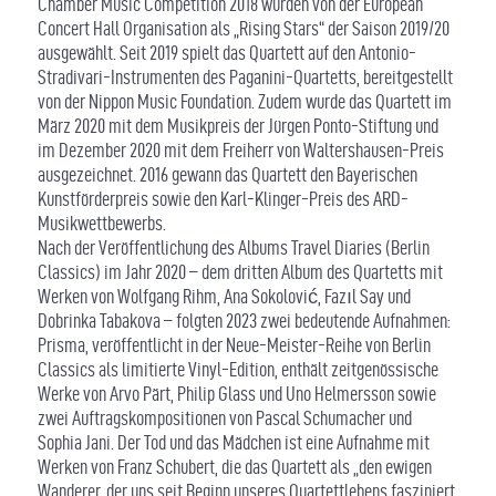
Chamber Music Competition 2018 wurden von der European
Concert Hall Organisation als „Rising Stars“ der Saison 2019/20
ausgewählt. Seit 2019 spielt das Quartett auf den Antonio-
Stradivari-Instrumenten des Paganini-Quartetts, bereitgestellt
von der Nippon Music Foundation. Zudem wurde das Quartett im
März 2020 mit dem Musikpreis der Jürgen Ponto-Stiftung und
im Dezember 2020 mit dem Freiherr von Waltershausen-Preis
ausgezeichnet. 2016 gewann das Quartett den Bayerischen
Kunstförderpreis sowie den Karl-Klinger-Preis des ARD-
Musikwettbewerbs.
Nach der Veröffentlichung des Albums Travel Diaries (Berlin
Classics) im Jahr 2020 – dem dritten Album des Quartetts mit
Werken von Wolfgang Rihm, Ana Sokolović, Fazıl Say und
Dobrinka Tabakova – folgten 2023 zwei bedeutende Aufnahmen:
Prisma, veröffentlicht in der Neue-Meister-Reihe von Berlin
Classics als limitierte Vinyl-Edition, enthält zeitgenössische
Werke von Arvo Pärt, Philip Glass und Uno Helmersson sowie
zwei Auftragskompositionen von Pascal Schumacher und
Sophia Jani. Der Tod und das Mädchen ist eine Aufnahme mit
Werken von Franz Schubert, die das Quartett als „den ewigen
Wanderer, der uns seit Beginn unseres Quartettlebens fasziniert