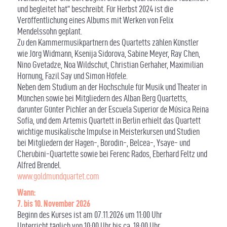
und begleitet hat“ beschreibt. Für Herbst 2024 ist die
Veröffentlichung eines Albums mit Werken von Felix
Mendelssohn geplant.
Zu den Kammermusikpartnern des Quartetts zählen Künstler
wie Jörg Widmann, Ksenija Sidorova, Sabine Meyer, Ray Chen,
Nino Gvetadze, Noa Wildschut, Christian Gerhaher, Maximilian
Hornung, Fazil Say und Simon Höfele.
Neben dem Studium an der Hochschule für Musik und Theater in
München sowie bei Mitgliedern des Alban Berg Quartetts,
darunter Günter Pichler an der Escuela Superior de Música Reina
Sofía, und dem Artemis Quartett in Berlin erhielt das Quartett
wichtige musikalische Impulse in Meisterkursen und Studien
bei Mitgliedern der Hagen-, Borodin-, Belcea-, Ysaye- und
Cherubini-Quartette sowie bei Ferenc Rados, Eberhard Feltz und
Alfred Brendel.
www.goldmundquartet.com
Wann
:
7. bis 10. November 2026
Beginn des Kurses ist am 07.11.2026 um 11:00 Uhr
Unterricht täglich von 10:00 Uhr bis ca. 18:00 Uhr