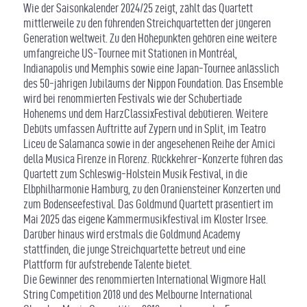
Wie der Saisonkalender 2024/25 zeigt, zählt das Quartett
mittlerweile zu den führenden Streichquartetten der jüngeren
Generation weltweit. Zu den Höhepunkten gehören eine weitere
umfangreiche US-Tournee mit Stationen in Montréal,
Indianapolis und Memphis sowie eine Japan-Tournee anlässlich
des 50-jährigen Jubiläums der Nippon Foundation. Das Ensemble
wird bei renommierten Festivals wie der Schubertiade
Hohenems und dem HarzClassixFestival debütieren. Weitere
Debüts umfassen Auftritte auf Zypern und in Split, im Teatro
Liceu de Salamanca sowie in der angesehenen Reihe der Amici
della Musica Firenze in Florenz. Rückkehrer-Konzerte führen das
Quartett zum Schleswig-Holstein Musik Festival, in die
Elbphilharmonie Hamburg, zu den Oraniensteiner Konzerten und
zum Bodenseefestival. Das Goldmund Quartett präsentiert im
Mai 2025 das eigene Kammermusikfestival im Kloster Irsee.
Darüber hinaus wird erstmals die Goldmund Academy
stattfinden, die junge Streichquartette betreut und eine
Plattform für aufstrebende Talente bietet.
Die Gewinner des renommierten International Wigmore Hall
String Competition 2018 und des Melbourne International