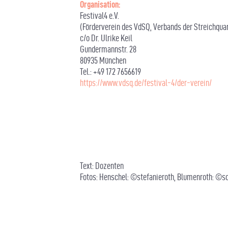
Organisation:
Festival4 e.V.
(Förderverein des VdSQ, Verbands der Streichq
c/o Dr. Ulrike Keil
Gundermannstr. 28
80935 München
Tel.: +49 172 7656619
https://www.vdsq.de/festival-4/der-verein/
Text: Dozenten
Fotos: Henschel: ©stefanieroth, Blumenroth: ©s