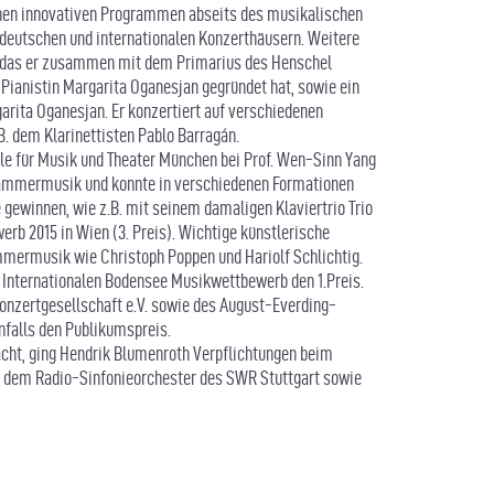
chen innovativen Programmen abseits des musikalischen
 deutschen und internationalen Konzerthäusern. Weitere
o, das er zusammen mit dem Primarius des Henschel
Pianistin Margarita Oganesjan gegründet hat, sowie ein
rita Oganesjan. Er konzertiert auf verschiedenen
B. dem Klarinettisten Pablo Barragán.
e für Musik und Theater München bei Prof. Wen-Sinn Yang
Kammermusik und konnte in verschiedenen Formationen
 gewinnen, wie z.B. mit seinem damaligen Klaviertrio Trio
rb 2015 in Wien (3. Preis). Wichtige künstlerische
mermusik wie Christoph Poppen und Hariolf Schlichtig.
 Internationalen Bodensee Musikwettbewerb den 1.Preis.
Konzertgesellschaft e.V. sowie des August-Everding-
falls den Publikumspreis.
acht, ging Hendrik Blumenroth Verpflichtungen beim
 dem Radio-Sinfonieorchester des SWR Stuttgart sowie