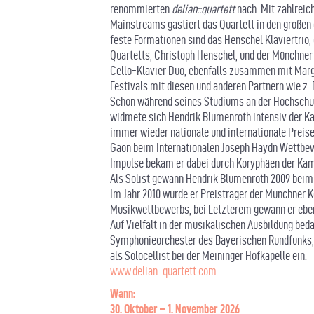
renommierten
delian::quartett
nach. Mit zahlrei
Mainstreams gastiert das Quartett in den großen
feste Formationen sind das Henschel Klaviertri
Quartetts, Christoph Henschel, und der Münchner 
Cello-Klavier Duo, ebenfalls zusammen mit Marga
Festivals mit diesen und anderen Partnern wie z. 
Schon während seines Studiums an der Hochschul
widmete sich Hendrik Blumenroth intensiv der 
immer wieder nationale und internationale Preise
Gaon beim Internationalen Joseph Haydn Wettbewe
Impulse bekam er dabei durch Koryphäen der Kam
Als Solist gewann Hendrik Blumenroth 2009 beim
Im Jahr 2010 wurde er Preisträger der Münchner 
Musikwettbewerbs, bei Letzterem gewann er eben
Auf Vielfalt in der musikalischen Ausbildung bed
Symphonieorchester des Bayerischen Rundfunks,
als Solocellist bei der Meininger Hofkapelle ein.
www.delian-quartett.com
Wann:
30. Oktober – 1. November 2026