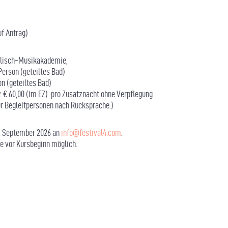
uf Antrag)
llisch-Musikakademie,
Person (geteiltes Bad)
on (geteiltes Bad)
w. € 60,00 (im EZ) pro Zusatznacht ohne Verpflegung
ür Begleitpersonen nach Rücksprache.)
0. September 2026 an
info@festival4.com
.
e vor Kursbeginn möglich.