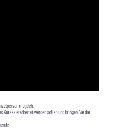
nzelperson möglich.
es Kurses erarbeitet werden sollen und bringen Sie die
hmende