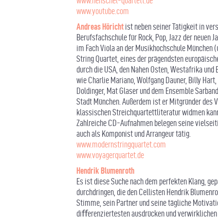
www.henschel-quartett.de
www.youtube.com
Andreas Höricht
ist neben seiner Tätigkeit in v
Berufsfachschule für Rock, Pop, Jazz der neuen 
im Fach Viola an der Musikhochschule München (u
String Quartet, eines der prägendsten europäis
durch die USA, den Nahen Osten, Westafrika und 
wie Charlie Mariano, Wolfgang Dauner, Billy Hart
Doldinger, Mat Glaser und dem Ensemble Sarband. 
Stadt München. Außerdem ist er Mitgründer des Vo
klassischen Streichquartettliteratur widmen kan
Zahlreiche CD-Aufnahmen belegen seine vielseitig
auch als Komponist und Arrangeur tätig.
www.modernstringquartet.com
www.voyagerquartet.de
Hendrik Blumenroth
Es ist diese Suche nach dem perfekten Klang, gep
durchdringen, die den Cellisten Hendrik Blumenro
Stimme, sein Partner und seine tägliche Motivat
diﬀerenziertesten ausdrücken und verwirklichen k