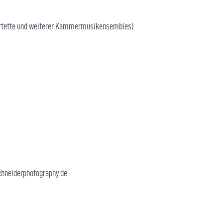
uartette und weiterer Kammermusikensembles)
chneiderphotography.de