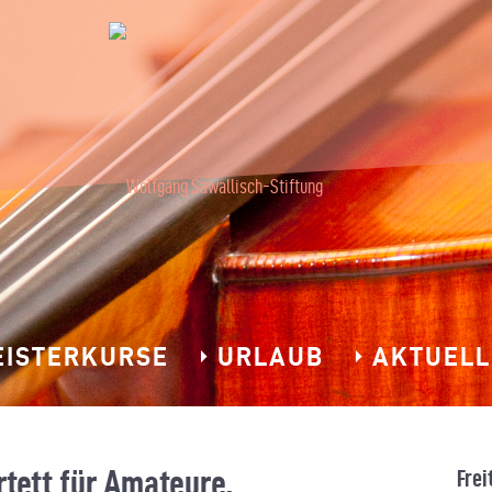
EISTERKURSE
URLAUB
AKTUELL
rtett für Amateure,
Frei