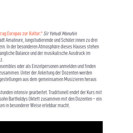
trag Europas zur Kultur.“
Sir Yehudi Menuhin
ädt Amateure, Jungstudierende und Schüler:innen zu drei
in. In der besonderen Atmosphäre dieses Hauses stehen
ngliche Balance und der musikalische Ausdruck im
z.
nsembles oder als Einzelpersonen anmelden und finden
ios zusammen. Unter der Anleitung der Dozenten werden
Fragestellungen aus dem gemeinsamen Musizieren heraus
stunden intensiv gearbeitet. Traditionell endet der Kurs mit
ohn Bartholdys Oktett zusammen mit den Dozenten – ein
en in besonderer Weise erlebbar macht.