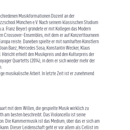
erschiedenen Musikformationen Dozent an der
Jazzschool München e.V. Nach seinem klassischen Studium
.a. Franz Beyer) gründete er mit Kollegen das Modern
chen Crossover-Ensembles, mit dem er auf Konzerttourneen
Europa reiste. Daneben spielte er mit namhaften Künstlern
, Joan Baez, Mercedes Sosa, Konstantin Wecker, Klaus
Höricht erhielt den Musikpreis und den Kulturpreis der
yager Quartetts (2014), in dem er sich wieder mehr der
n.
e musikalische Arbeit. In letzte Zeit ist er zunehmend
aart mit dem Willen, die gespielte Musik wirklich zu
th am besten beschreibt. Das Violoncello ist seine
ion. Die Kammermusik ist das Medium, über das er sich am
ann. Dieser Leidenschaft geht er vor allem als Cellist im