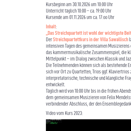
Kursbeginn am 30.10.2026 um 10:00 Uhr
Unterricht täglich 10:00 – ca. 19:00 Uhr
Kursende am 01.11.2026 um ca. 17:oo Uhr
Inhalt
:
„Das Streichquartett ist wohl der wichtigste Bei
Der
Streichquartettkurs in der Villa Sawallisch
l
intensiven Tagen des gemeinsamen Musizierens e
das kammermusikalische Zusammenspiel, die kla
Mittelpunkt – im Dialog zwischen Klassik und Jaz
Die Teilnehmenden können sich als bestehende E
sich vor Ort zu Quartetten, Trios ggf. Klaviertr
Mit
interpretatorische, technische und klangliche 
dem
Laden
entwickelt.
des
Täglich wird von 10:00 Uhr bis in die frühen Abend
Videos
dem gemeinsamen Musizieren von Felix Mendelss
akzeptieren
Sie
verbindender Abschluss, der den Ensemblegedank
die
Datenschutzerklärung
Video vom Kurs 2023:
von
YouTube.
Mehr
erfahren