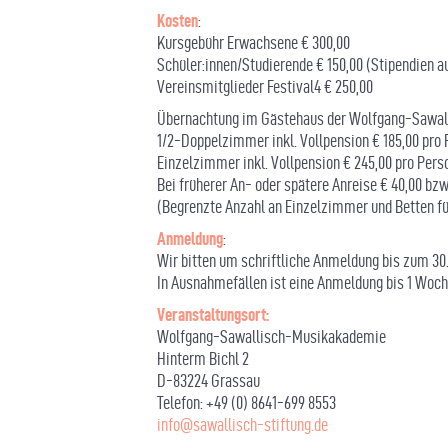
Kosten
:
Kursgebühr Erwachsene € 300,00
Schüler:innen/Studierende € 150,00 (Stipendien a
Vereinsmitglieder Festival4 € 250,00
Übernachtung im Gästehaus der Wolfgang-Sawa
1/2-Doppelzimmer inkl. Vollpension € 185,00 pro 
Einzelzimmer inkl. Vollpension € 245,00 pro Pers
Bei früherer An- oder spätere Anreise € 40,00 bz
(Begrenzte Anzahl an Einzelzimmer und Betten f
Anmeldung
:
Wir bitten um schriftliche Anmeldung bis zum 3
In Ausnahmefällen ist eine Anmeldung bis 1 Woch
Veranstaltungsort:
Wolfgang-Sawallisch-Musikakademie
Hinterm Bichl 2
D-83224 Grassau
Telefon: +49 (0) 8641-699 8553
info@sawallisch-stiftung.de