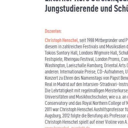
Jungstudierende und Schü
Dozenten:
Christoph Henschel,
seit 1988 Mitbegründer und 
diesem in zahlreichen Festivals und Musiksälen de
Tokios Suntory Hall, Londons Wigmore Hall, Sch
Festspiele, Rheingau Festival, London Proms, Co
Washington, Laeiszhalle Hamburg, Oriental Arts 
anderen. Internationale Preise, CD-Aufnahmen, U
Konzert zu Ehren des Namenstags von Papst Bene
Real in Madrid auf den Intarsien-Stradivari-Ins
Die Lehrtätigkeit mit regelmäßigen Meisterkursen
Universitäten und Musikhochschulen, wie u.a. an 
Conservatory und das Royal Northern College of 
2011 war Christoph Henschel Aushilfsprofessor f
Augsburg, 2012 folgte die Berufung als Professor a
Christoph Henschel spielt auf einer Violine von A.