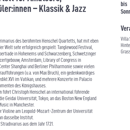
bis
ler:innen – Klassik & Jazz
Sonn
Ver
Villa
Primarius des berühmten Henschel Quartetts, hat mit eben
Hinte
r Welt sehr erfolgreich gespielt: Tanglewood Festival,
Gras
ubertiade in Hohenems und Schwarzenberg, Schwetzinger
ncertgebouw, Amsterdam, Library of Congress in
Center Shanghai und Berliner Philharmonie sowie vielen
raufführungen (u.a. von Max Bruch), ein gedenkwürdiges
dikt XVI im Vatikan, und mehrere Konzerte im Palacio
trumenten des Königshauses.
 führt Christoph Henschel an international führende
die Geidai Universität, Tokyo, an das Boston New England
Music in Manchester.
ür Violine am Leopold-Mozart-Zentrum der Universität
n dasselbe Institut.
 Stradivarius aus dem Jahr 1721.