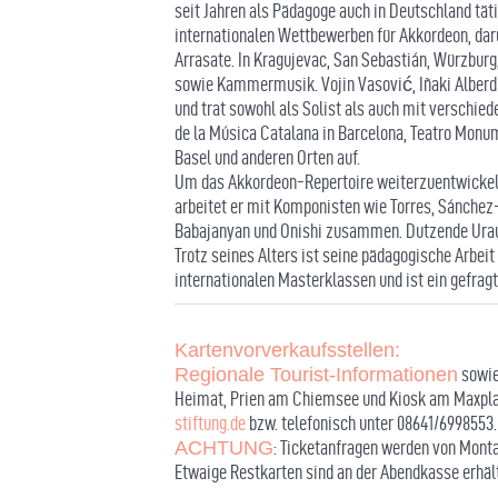
seit Jahren als Pädagoge auch in Deutschland täti
internationalen Wettbewerben für Akkordeon, daru
Arrasate. In Kragujevac, San Sebastián, Würzbur
sowie Kammermusik. Vojin Vasović, Iñaki Alberdi
und trat sowohl als Solist als auch mit verschi
de la Música Catalana in Barcelona, Teatro Monu
Basel und anderen Orten auf.
Um das Akkordeon-Repertoire weiterzuentwickeln
arbeitet er mit Komponisten wie Torres, Sánchez-
Babajanyan und Onishi zusammen. Dutzende Urau
Trotz seines Alters ist seine pädagogische Arbeit 
internationalen Masterklassen und ist ein gefrag
Kartenvorverkaufsstellen:
Regionale Tourist-Informationen
sowie
Heimat, Prien am Chiemsee und Kiosk am Maxplat
stiftung.de
bzw. telefonisch unter 08641/6998553.
ACHTUNG
: Ticketanfragen werden von Montag
Etwaige Restkarten sind an der Abendkasse erhält