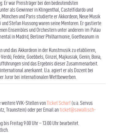
g. Er war Preisträger bei den bedeutendsten
nter als Gewinner in Klingenthal, Castelfidardo und
g, München und Paris studierte er Akkordeon, Neue Musik
 und Stefan Hussong waren seine Mentoren. Er gastierte
edenen Ensembles und Orchestern unter anderem im Palau
mental in Madrid, Berliner Philharmonie, Goetheanum in
 und das Akkordeon in der Kunstmusik zu etablieren,
Verdú, Fedele, Goebbels, Ginzel, Majkusiak, Genin, Bona,
fführungen sind das Ergebnis dieser Zusammenarbeit.
international anerkannt. U.a. agiert er als Dozent bei
ter Juror bei internationalen Wettbewerben.
 weitere VVK-Stellen von
Ticket Scharf
(u.a. Servus
z, Traunstein) oder per Email an
ticket@sawallisch-
 bis Freitag 9:00 Uhr – 13:00 Uhr bearbeitet.
lich.