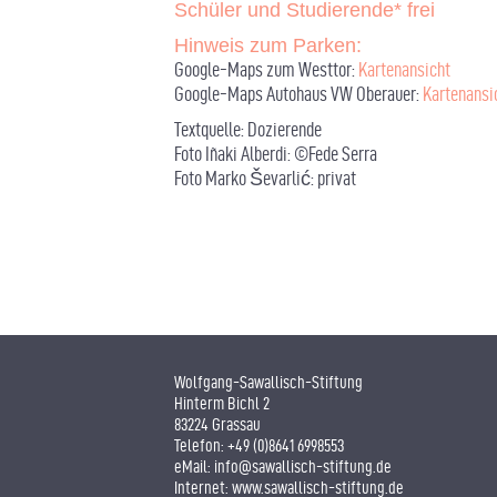
Schüler und Studierende* frei
Hinweis zum Parken:
Google-Maps zum Westtor:
Kartenansicht
Google-Maps Autohaus VW Oberauer:
Kartenansi
Textquelle: Dozierende
Foto Iñaki Alberdi: ©Fede Serra
Foto Marko Ševarlić: privat
Wolfgang-Sawallisch-Stiftung
Hinterm Bichl 2
83224 Grassau
Telefon:
+49 (0)8641 6998553
eMail:
info@sawallisch-stiftung.de
Internet:
www.sawallisch-stiftung.de