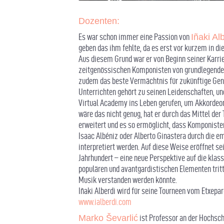
Dozenten:
Es war schon immer eine Passion von
Iñaki Al
geben das ihm fehlte, da es erst vor kurzem in
Aus diesem Grund war er von Beginn seiner Karri
zeitgenössischen Komponisten von grundlegender 
zudem das beste Vermächtnis für zukünftige Gene
Unterrichten gehört zu seinen Leidenschaften, und 
Virtual Academy ins Leben gerufen, um Akkordeon
wäre das nicht genug, hat er durch das Mittel der
erweitert und es so ermöglicht, dass Komponisten 
Isaac Albéniz oder Alberto Ginastera durch die e
interpretiert werden. Auf diese Weise eröffnet sei
Jahrhundert – eine neue Perspektive auf die klas
populären und avantgardistischen Elementen tritt 
Musik verstanden werden könnte.
Iñaki Alberdi wird für seine Tourneen vom Etxepar
www.ialberdi.com
Marko Ševarlić
ist Professor an der Hochsch